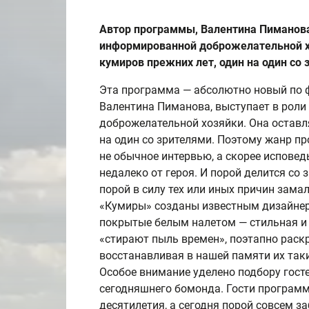
Автор программы, Валентина Пиманова
информированной доброжелательной хо
кумиров прежних лет, один на один со 
Эта программа — абсолютно новый по ф
Валентина Пиманова, выступает в рол
доброжелательной хозяйки. Она оставля
на один со зрителями. Поэтому жанр п
не обычное интервью, а скорее исповед
недалеко от героя. И порой делится со
порой в силу тех или иных причин зам
«Кумиры» созданы известным дизайне
покрытые белым налетом — стильная и 
«стирают пыль времен», поэтапно раск
восстанавливая в нашей памяти их таки
Особое внимание уделено подбору гост
сегодняшнего бомонда. Гости програм
десятилетия, а сегодня порой совсем 