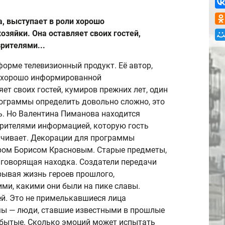
, выступает в роли хорошо
зяйки. Она оставляет своих гостей,
зрителями...
орме телевизионный продукт. Её автор,
и хорошо информированной
ет своих гостей, кумиров прежних лет, один
рограммы определить довольно сложно, это
ь. Но Валентина Пиманова находится
 зрителями информацией, которую гость
алчивает. Декорации для программы
ром Борисом Красновым. Старые предметы,
говорящая находка. Создатели передачи
рывая жизнь героев прошлого,
ми, какими они были на пике славы.
ей. Это не примелькавшиеся лица
мы — люди, ставшие известными в прошлые
забытые. Сколько эмоций может испытать