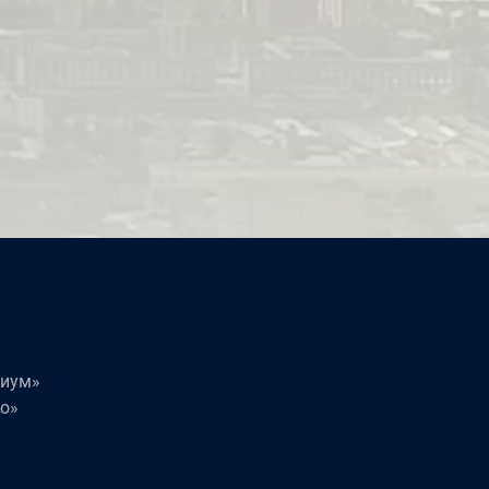
миум»
о»