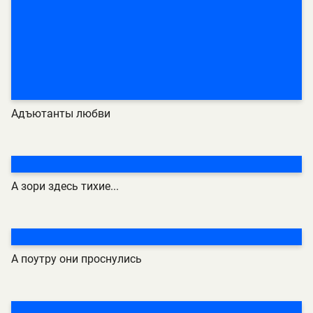
Адъютанты любви
А зори здесь тихие...
А поутру они проснулись