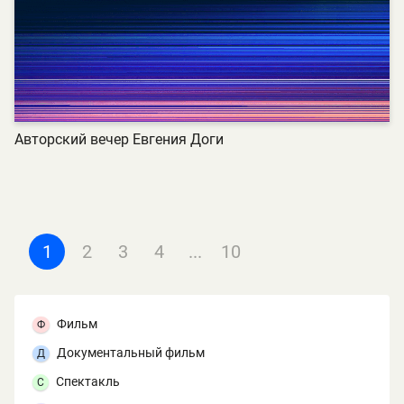
Авторский вечер Евгения Доги
1
2
3
4
...
10
Фильм
Ф
Документальный фильм
Д
Спектакль
С