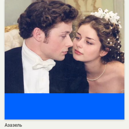
Азазель