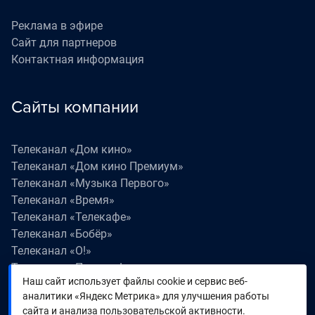
Реклама в эфире
Сайт для партнеров
Контактная информация
Сайты компании
Телеканал «Дом кино»
Телеканал «Дом кино Премиум»
Телеканал «Музыка Первого»
Телеканал «Время»
Телеканал «Телекафе»
Телеканал «Бобёр»
Телеканал «О!»
Телеканал «Поехали!»
Наш сайт использует файлы cookie и сервис веб-
Телеканал «Победа»
аналитики «Яндекс Метрика» для улучшения работы
Телеканал «Лапки LIVE»
сайта и анализа пользовательской активности.