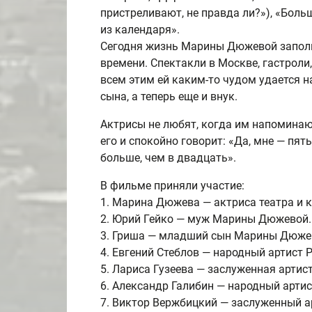
пристреливают, не правда ли?»), «Больш
из календаря».
Сегодня жизнь Марины Дюжевой заполне
времени. Спектакли в Москве, гастроли
всем этим ей каким-то чудом удается н
сына, а теперь еще и внук.
Актрисы не любят, когда им напоминают
его и спокойно говорит: «Да, мне — пят
больше, чем в двадцать».
В фильме приняли участие:
1. Марина Дюжева — актриса театра и к
2. Юрий Гейко — муж Марины Дюжевой.
3. Гриша — младший сын Марины Дюже
4. Евгений Стеблов — народный артист Р
5. Лариса Гузеева — заслуженная артис
6. Александр Галибин — народный артис
7. Виктор Вержбицкий — заслуженный а