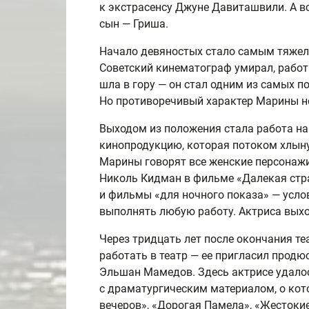
к экстрасенсу Джуне Давиташвили. А вс
сын — Гриша.
Начало девяностых стало самым тяже
Советский кинематограф умирал, работ
шла в гору — он стал одним из самых п
Но противоречивый характер Марины не
Выходом из положения стала работа н
кинопродукцию, которая потоком хлыну
Марины говорят все женские персонажи
Николь Кидман в фильме «Далекая стра
и фильмы «для ночного показа» — усло
выполнять любую работу. Актриса вых
Через тридцать лет после окончания т
работать в театр — ее пригласил продю
Эльшан Мамедов. Здесь актрисе удалос
с драматургическим материалом, о кот
вечеров», «Дорогая Памела», «Жестоки