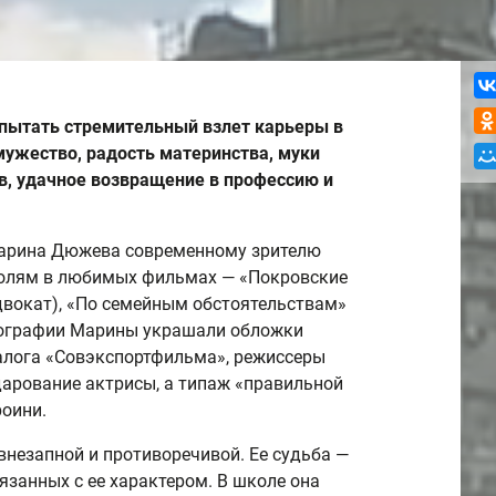
пытать стремительный взлет карьеры в
мужество, радость материнства, муки
ов, удачное возвращение в профессию и
Марина Дюжева современному зрителю
ролям в любимых фильмах — «Покровские
двокат), «По семейным обстоятельствам»
отографии Марины украшали обложки
алога «Совэкспортфильма», режиссеры
арование актрисы, а типаж «правильной
роини.
внезапной и противоречивой. Ее судьба —
язанных с ее характером. В школе она