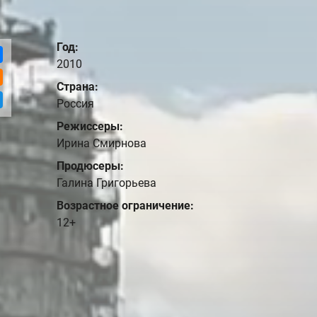
Год:
2010
Страна:
Россия
Режиссеры:
Ирина Смирнова
Продюсеры:
Галина Григорьева
Возрастное ограничение:
12+