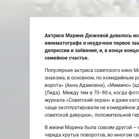
Актрисе Марине Дюжевой довелось ис
кинематографе и неудачное первое за
депрессии и забвения, и, в конце конц
семейное счастье.
Популярная актриса советского кино 
знакома, в основном, по комедийным 
ворота» (Анна Адамовна), «Мимино» (а
(Лида). Между тем в 70−80-х, когда ф
журнала «Советский экран» и даже кат
чаще эксплуатировали не комедийное д
советской девушки», положительной ге
В жизни Марина была совсем другой — 
череда крутых поворотов, во многом св