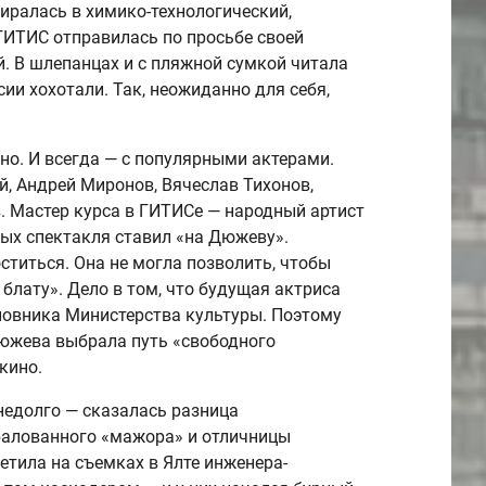
биралась в химико-технологический,
ГИТИС отправилась по просьбе своей
й. В шлепанцах и с пляжной сумкой читала
ии хохотали. Так, неожиданно для себя,
но. И всегда — с популярными актерами.
й, Андрей Миронов, Вячеслав Тихонов,
 Мастер курса в ГИТИСе — народный артист
ых спектакля ставил «на Дюжеву».
ститься. Она не могла позволить, чтобы
 блату». Дело в том, что будущая актриса
новника Министерства культуры. Поэтому
южева выбрала путь «свободного
кино.
недолго — сказалась разница
балованного «мажора» и отличницы
етила на съемках в Ялте инженера-