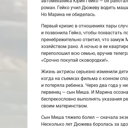
автомеханика Юрия Гейко — он работал
роман. Гейко учил Дюжеву водить маши
Но Марина не обиделась.
Первый кризис в отношениях пары случ
и позвонила Гейко, чтобы похвастать 
пренебрежительно ответил, что замуж М
хозяйством рано. А ночью в ее квартир
переполошил всю семью, вручив телег
«Срочно покупай сковородки!».
Жизнь актрисы серьезно изменили дет
когда на съемках фильма о конном спо
и потеряла ребенка. Через два года у н
первенец — сын Миша. И Марина осознал
беспрекословно выполнять указания р
своим материнством.
Сын Миша тяжело болел — сначала экзе
Несколько лет Дюжева боролась за зд