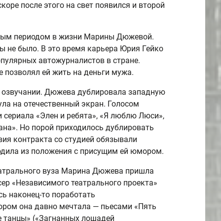
коре после этого на свет появился и второй
лым периодом в жизни Марины Дюжевой.
ы не было. В это время карьера Юрия Гейко
опулярных автожурналистов в стране.
 позволял ей жить на деньги мужа.
а озвучании. Дюжева дублировала западную
ла на отечественный экран. Голосом
 сериала «Элен и ребята», «Я люблю Люси»,
на». Но порой приходилось дублировать
вия контракта со студией обязывали
одила из положения с присущим ей юмором.
еатрального вуза Марина Дюжева пришла
сер «Независимого театрального проекта»
ь наконец-то поработать
ором она давно мечтала — пьесами «Пять
е танцы» («Загнанных лошадей