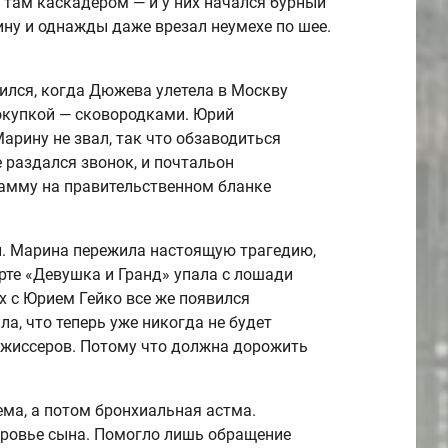
 там каскадером — и у них начался бурный
ну и однажды даже врезал неумехе по шее.
ился, когда Дюжева улетела в Москву
покупкой — сковородками. Юрий
арину не звал, так что обзаводиться
е раздался звонок, и почтальон
рамму на правительственном бланке
и. Марина пережила настоящую трагедию,
рте «Девушка и Гранд» упала с лошади
их с Юрием Гейко все же появился
а, что теперь уже никогда не будет
ежиссеров. Потому что должна дорожить
ма, а потом бронхиальная астма.
оровье сына. Помогло лишь обращение