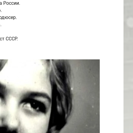
а России.
.
одюсер.
.
ст СССР.