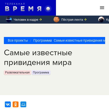
Человек в кадре
Пёстрая лента
К
Все проекты
Программа
Самые известные привидения ми
Самые известные
привидения мира
Развлекательная
Программа