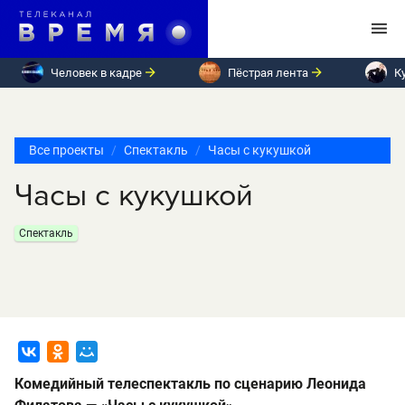
Человек в кадре
Пёстрая лента
К
Все проекты
Спектакль
Часы с кукушкой
Часы с кукушкой
Спектакль
Комедийный телеспектакль по сценарию Леонида