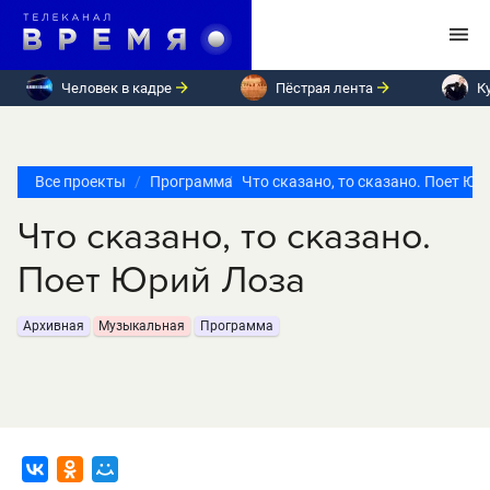
Человек в кадре
Пёстрая лента
К
Все проекты
Программа
Что сказано, то сказано. Поет Юр
Что сказано, то сказано.
Поет Юрий Лоза
Архивная
Музыкальная
Программа