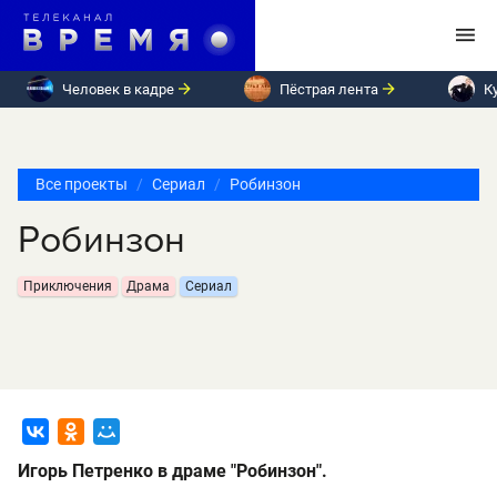
Человек в кадре
Пёстрая лента
К
Все проекты
Сериал
Робинзон
Робинзон
Приключения
Драма
Сериал
Игорь Петренко в драме "Робинзон".