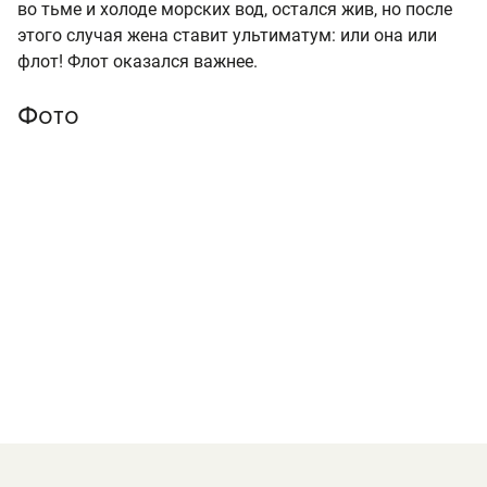
во тьме и холоде морских вод, остался жив, но после
этого случая жена ставит ультиматум: или она или
флот! Флот оказался важнее.
Фото
«Робинзон», к/к «Всемирные русские студии» (RWS), 2010. реж. С. Бобров