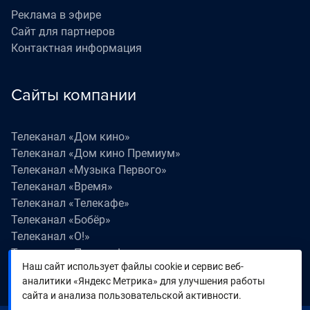
Реклама в эфире
Сайт для партнеров
Контактная информация
Сайты компании
Телеканал «Дом кино»
Телеканал «Дом кино Премиум»
Телеканал «Музыка Первого»
Телеканал «Время»
Телеканал «Телекафе»
Телеканал «Бобёр»
Телеканал «О!»
Телеканал «Поехали!»
Наш сайт использует файлы cookie и сервис веб-
Телеканал «Победа»
аналитики «Яндекс Метрика» для улучшения работы
Телеканал «Лапки LIVE»
сайта и анализа пользовательской активности.