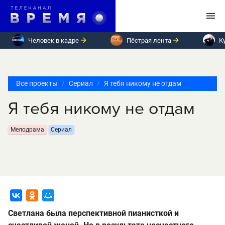
Человек в кадре
Пёстрая лента
К
Все проекты
Сериал
Я тебя никому не отдам
Я тебя никому не отдам
Мелодрама
Сериал
Светлана была перспективной пианисткой и