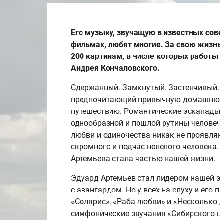
Его музыку, звучащую в известных сове
фильмах, любят многие. За свою жизн
200 картинам, в числе которых работы
Андрея Кончаловского.
Сдержанный. Замкнутый. Застенчивый.
предпочитающий привычную домашнюю
путешествию. Романтические эскапады,
однообразной и пошлой рутины человеч
любви и одиночества никак не проявляю
скромного и подчас нелепого человека.
Артемьева стала частью нашей жизни.
Эдуард Артемьев стал лидером нашей э
с авангардом. Но у всех на слуху и ег
«Солярис», «Раба любви» и «Несколько 
симфонические звучания «Сибирского 