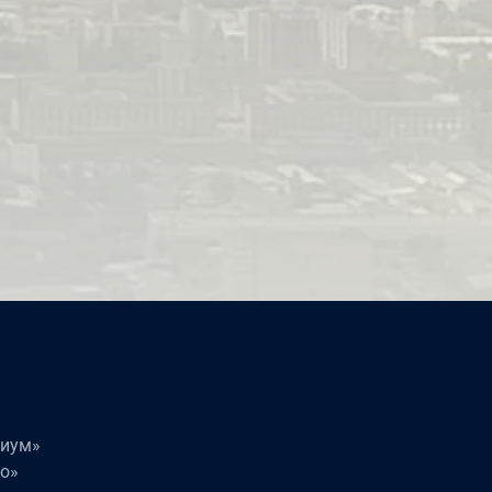
миум»
о»