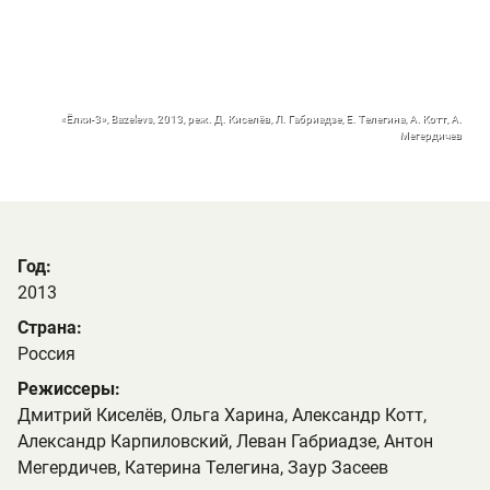
«Ёлки-3», Bazelevs, 2013, реж. Д. Киселёв, Л. Габриадзе, Е. Телегина, А. Котт, А.
Мегердичев
Год:
2013
Страна:
Россия
Режиссеры:
Дмитрий Киселёв, Ольга Харина, Александр Котт,
Александр Карпиловский, Леван Габриадзе, Антон
Мегердичев, Катерина Телегина, Заур Засеев