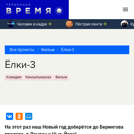
Человек в кадре
Пёстрая лента
К
Все проекты
Фильм
Ёлки-3
Ёлки-3
Комедия
Киноальманах
Фильм
На этот раз наш Новый год доберётся до Берингова