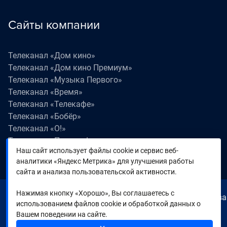
Сайты компании
Телеканал «Дом кино»
Телеканал «Дом кино Премиум»
Телеканал «Музыка Первого»
Телеканал «Время»
Телеканал «Телекафе»
Телеканал «Бобёр»
Телеканал «О!»
Телеканал «Поехали!»
Наш сайт использует файлы cookie и сервис веб-
Телеканал «Победа»
аналитики «Яндекс Метрика» для улучшения работы
Телеканал «Лапки LIVE»
сайта и анализа пользовательской активности.
Нажимая кнопку «Хорошо», Вы соглашаетесь с
© 2000—2026. Редакция телеканала «Время». Все права
использованием файлов cookie и обработкой данных о
на любые материалы, опубликованные на сайте,
Вашем поведении на сайте.
защищены. Любое использование материалов