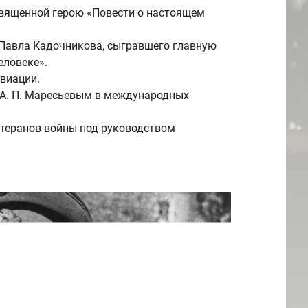
освященной герою «Повести о настоящем
 Павла Кадочникова, сыгравшего главную
еловеке».
виации.
А. П. Маресьевым
в международных
етеранов войны под руководством