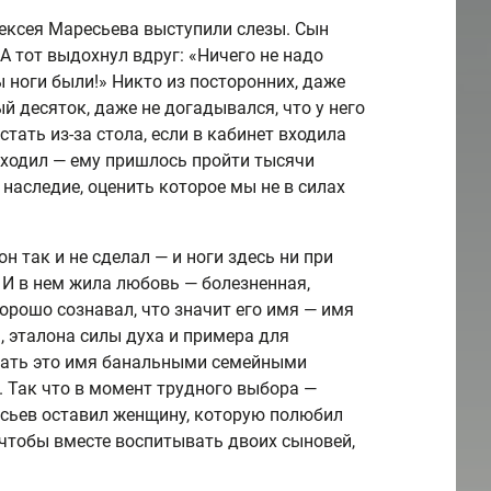
лексея Маресьева выступили слезы. Сын
 А тот выдохнул вдруг: «Ничего не надо
бы ноги были!» Никто из посторонних, даже
 десяток, даже не догадывался, что у него
стать из-за стола, если в кабинет входила
 ходил — ему пришлось пройти тысячи
 наследие, оценить которое мы не в силах
н так и не сделал — и ноги здесь ни при
 И в нем жила любовь — болезненная,
орошо сознавал, что значит его имя — имя
, эталона силы духа и примера для
тнать это имя банальными семейными
 Так что в момент трудного выбора —
есьев оставил женщину, которую полюбил
, чтобы вместе воспитывать двоих сыновей,