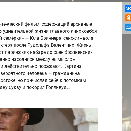
юченческий фильм, содержащий архивные
б удивительной жизни главного киноковбоя
й семёрки» — Юла Бриннера, секс-символа
актера после Рудольфа Валентино. Жизнь
от парижских кабаре до сцен бродвейских
тоянно находился между вымыслом
ти действительно поражают. Картина
евероятного человека — гражданина
остоке, но причислял себя к потомкам
одну букву и покорил Голливуд…