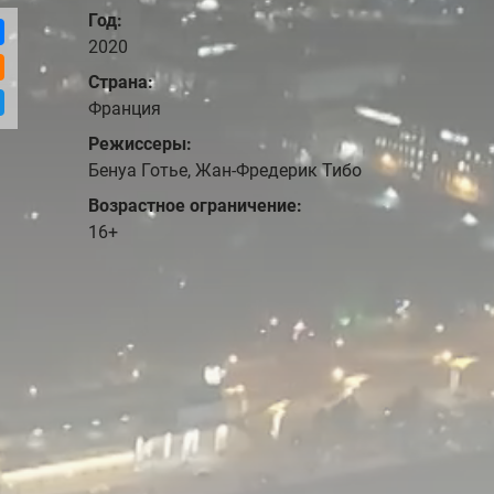
Год:
2020
Страна:
Франция
Режиссеры:
Бенуа Готье, Жан-Фредерик Тибо
Возрастное ограничение:
16+