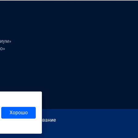
миум»
о»
Хорошо
ы. Любое использование