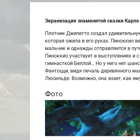
Экранизация знаменитой сказки Карло
Плотник Джепетто создал удивительную
которая ожила в его руках. Пиноккио 
мальчик и однажды отправляется в пут
Пиноккио участвует в выступлениях и 
гимнасткой Беллой… Но у него нет шанс
Фантоцци, видя печаль деревянного мал
Люсильде. Возможно, она знает, как ем
Фото