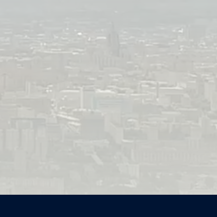
«Пиноккио. Правдивая история», а/с «Лицензионные бренды», 2021, реж