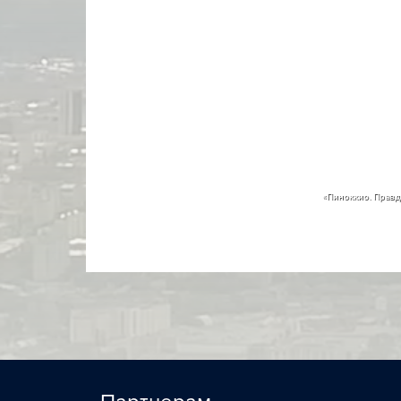
«Пиноккио. Правди