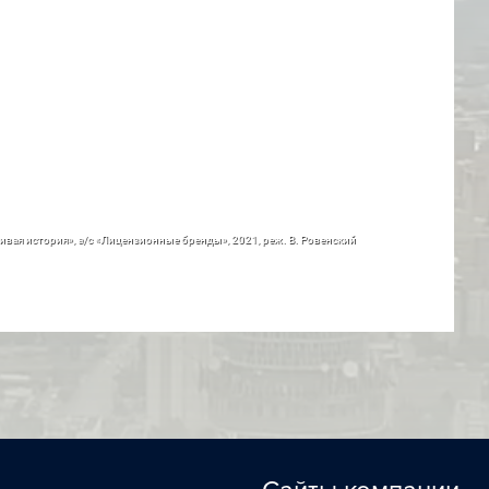
вая история», а/с «Лицензионные бренды», 2021, реж. В. Ровенский