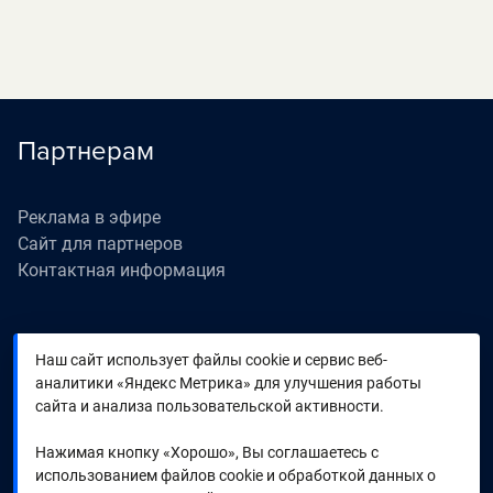
Партнерам
Реклама в эфире
Сайт для партнеров
Контактная информация
Сайты компании
Наш сайт использует файлы cookie и сервис веб-
аналитики «Яндекс Метрика» для улучшения работы
сайта и анализа пользовательской активности.
Телеканал «Дом кино»
Телеканал «Дом кино Премиум»
Нажимая кнопку «Хорошо», Вы соглашаетесь с
Телеканал «Музыка Первого»
использованием файлов cookie и обработкой данных о
Телеканал «Время»