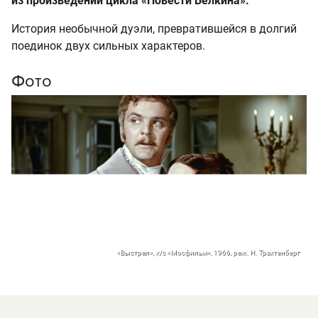
из произведений цикла «Повести Белкина».
История необычной дуэли, превратившейся в долгий
поединок двух сильных характеров.
Фото
«Выстрел», к/с «Мосфильм», 1966, реж. Н. Трахтенберг