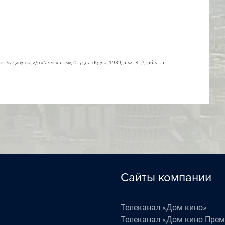
ка Эндхауза», к/с «Мосфильм», Студия «Круг», 1989, реж. В. Дербенёв
Сайты компании
Телеканал «Дом кино»
Телеканал «Дом кино Пре