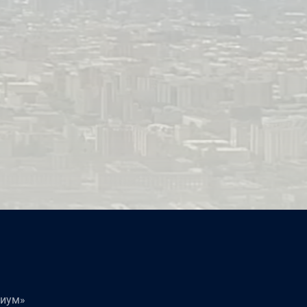
«Загадка Эндхауза», к/с «Мосфильм», Студия «Круг», 1989, р
миум»