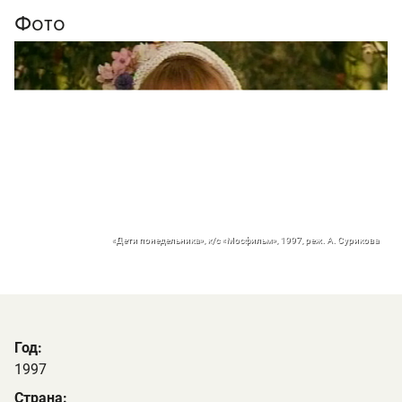
Фото
«Дети понедельника», к/с «Мосфильм», 1997, реж. А. Сурикова
Год:
1997
Страна: