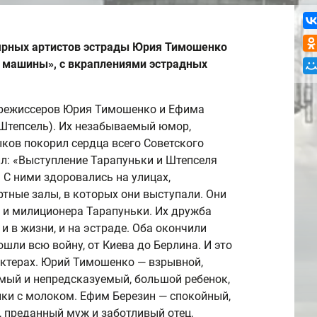
ярных артистов эстрады Юрия Тимошенко
й машины», с вкраплениями эстрадных
-режиссеров Юрия Тимошенко и Ефима
Штепсель). Их незабываемый юмор,
ыков покорил сердца всего Советского
ил: «Выступление Тарапуньки и Штепселя
 С ними здоровались на улицах,
тные залы, в которых они выступали. Они
 и милиционера Тарапуньки. Их дружба
и в жизни, и на эстраде. Оба окончили
шли всю войну, от Киева до Берлина. И это
ктерах. Юрий Тимошенко — взрывной,
мый и непредсказуемый, большой ребенок,
и с молоком. Ефим Березин — спокойный,
 преданный муж и заботливый отец,