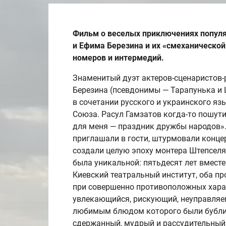
Фильм о веселых приключениях попул
и Ефима Березина и их «смеханическо
номеров и интермедий.
Знаменитый дуэт актеров-сценаристов
Березина (псевдонимы — Тарапунька и 
в сочетании русского и украинского яз
Союза. Расул Гамзатов когда-то пошут
для меня — праздник дружбы народов».
приглашали в гости, штурмовали концер
создали целую эпоху монтера Штепселя
была уникальной: пятьдесят лет вместе 
Киевский театральный институт, оба про
при совершенно противоположных хара
увлекающийся, рискующий, неуправляе
любимым блюдом которого были бублик
сдержанный, мудрый и рассудительный,