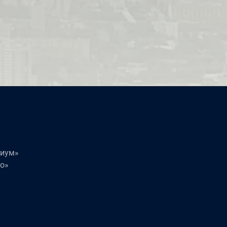
миум»
о»