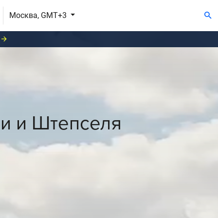
Москва, GMT+3
и и Штепселя