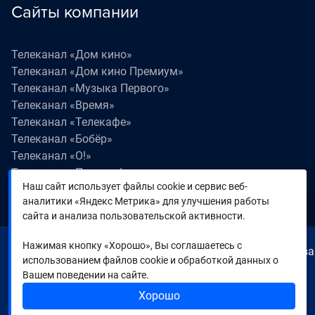
Сайты компании
Телеканал «Дом кино»
Телеканал «Дом кино Премиум»
Телеканал «Музыка Первого»
Телеканал «Время»
Телеканал «Телекафе»
Телеканал «Бобёр»
Телеканал «О!»
Телеканал «Поехали!»
Наш сайт использует файлы cookie и сервис веб-
Телеканал «Победа»
аналитики «Яндекс Метрика» для улучшения работы
Телеканал «Лапки LIVE»
сайта и анализа пользовательской активности.
Нажимая кнопку «Хорошо», Вы соглашаетесь с
© 2000—2026. Редакция телеканала «Время». Все права
использованием файлов cookie и обработкой данных о
на любые материалы, опубликованные на сайте,
Вашем поведении на сайте.
защищены. Любое использование материалов
Хорошо
возможно только с согласия Редакции телеканала.