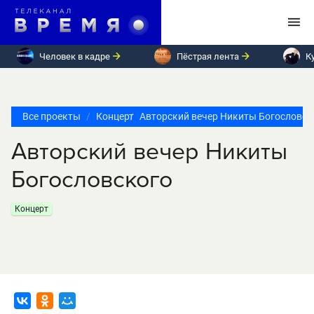
Человек в кадре
Пёстрая лента
К
Все проекты
Концерт
Авторский вечер Никиты Богословск
Авторский вечер Никиты
Богословского
Концерт