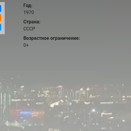
Год:
1970
Страна:
СССР
Возрастное ограничение:
0+