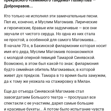
прекрасного «семейного тандема» Пахмутова —
Добронравов...
Кто только не исполнял эти замечательные песни.
Пел их, конечно, и Муслим Магомаев. Лирические
и героические, бравые или задумчивые — все они
звучали от чистого сердца. Но одна из них стала
не простой, а особенной для самого Магомаева...
В начале 70-х, в Бакинской филармонии которая носит
имя его деда, Муслим Магомаев познакомился
с молодой оперной певицей Тамарой Синявской.
Возможно, в этом был какой-то знак: филармония
будто семейная обитель Магомаевых, в которой
живет дух предков. Тамара в то время была замужем,
да к тому же уезжала на стажировку в Милан.
Еще до отъезда Синявской Магомаев стал
завсегдатаем Большого театра — прослушал все
спектакли с ее участием, дарил самые большие
и красивые букеты... А потом было испытание чувств