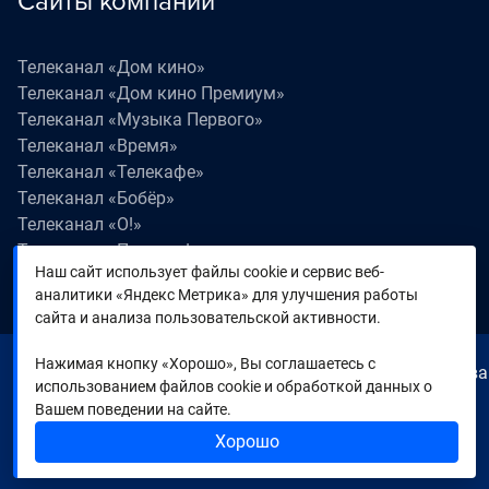
Сайты компании
Телеканал «Дом кино»
Телеканал «Дом кино Премиум»
Телеканал «Музыка Первого»
Телеканал «Время»
Телеканал «Телекафе»
Телеканал «Бобёр»
Телеканал «О!»
Телеканал «Поехали!»
Наш сайт использует файлы cookie и сервис веб-
Телеканал «Победа»
аналитики «Яндекс Метрика» для улучшения работы
Телеканал «Лапки LIVE»
сайта и анализа пользовательской активности.
Нажимая кнопку «Хорошо», Вы соглашаетесь с
© 2000—2026. Редакция телеканала «Время». Все права
использованием файлов cookie и обработкой данных о
на любые материалы, опубликованные на сайте,
Вашем поведении на сайте.
защищены. Любое использование материалов
Хорошо
возможно только с согласия Редакции телеканала.