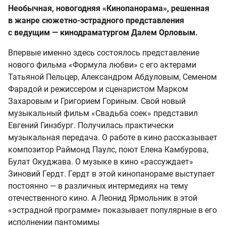
Необычная, новогодняя «Кинопанорама», решенная
в жанре сюжетно-эстрадного представления
с ведущим — кинодраматургом Далем Орловым.
Впервые именно здесь состоялось представление
нового фильма «Формула любви» с его актерами
Татьяной Пельцер, Александром Абдуловым, Семеном
Фарадой и режиссером и сценаристом Марком
Захаровым и Григорием Гориным. Свой новый
музыкальный фильм «Свадьба соек» представил
Евгений Гинзбург. Получилась практически
музыкальная передача. О работе в кино рассказывает
композитор Раймонд Паулс, поют Елена Камбурова,
Булат Окуджава. О музыке в кино «рассуждает»
Зиновий Гердт. Гердт в этой кинопанораме выступает
постоянно — в различных интермедиях на тему
отечественного кино. А Леонид Ярмольник в этой
«эстрадной программе» показывает популярные в его
исполнении пантомимы