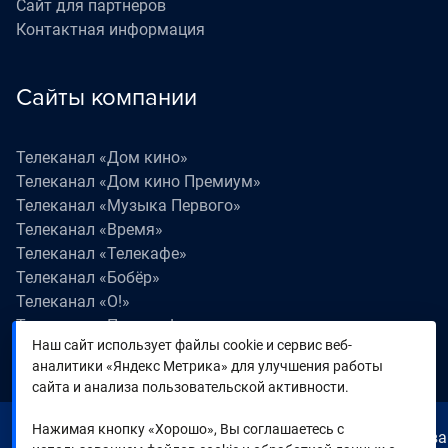
Сайт для партнеров
Контактная информация
Сайты компании
Телеканал «Дом кино»
Телеканал «Дом кино Премиум»
Телеканал «Музыка Первого»
Телеканал «Время»
Телеканал «Телекафе»
Телеканал «Бобёр»
Телеканал «О!»
Телеканал «Поехали!»
Наш сайт использует файлы cookie и сервис веб-
Телеканал «Победа»
аналитики «Яндекс Метрика» для улучшения работы
Телеканал «Лапки LIVE»
сайта и анализа пользовательской активности.
Нажимая кнопку «Хорошо», Вы соглашаетесь с
© 2000—2026. Редакция телеканала «Время». Все права