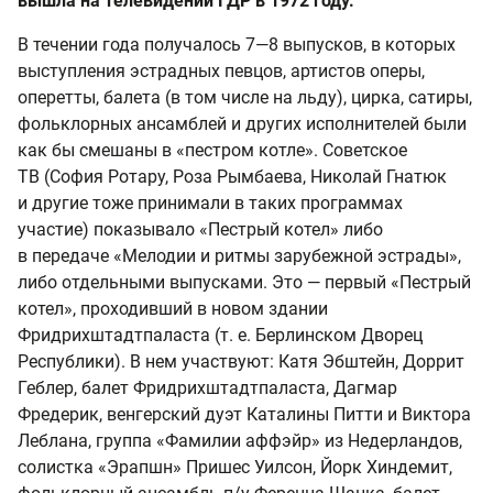
вышла на телевидении ГДР в 1972 году.
В течении года получалось 7—8 выпусков, в которых
выступления эстрадных певцов, артистов оперы,
оперетты, балета (в том числе на льду), цирка, сатиры,
фольклорных ансамблей и других исполнителей были
как бы смешаны в «пестром котле». Советское
ТВ (София Ротару, Роза Рымбаева, Николай Гнатюк
и другие тоже принимали в таких программах
участие) показывало «Пестрый котел» либо
в передаче «Мелодии и ритмы зарубежной эстрады»,
либо отдельными выпусками. Это — первый «Пестрый
котел», проходивший в новом здании
Фридрихштадтпаласта (т. е. Берлинском Дворец
Республики). В нем участвуют: Катя Эбштейн, Доррит
Геблер, балет Фридрихштадтпаласта, Дагмар
Фредерик, венгерский дуэт Каталины Питти и Виктора
Леблана, группа «Фамилии аффэйр» из Недерландов,
солистка «Эрапшн» Пришес Уилсон, Йорк Хиндемит,