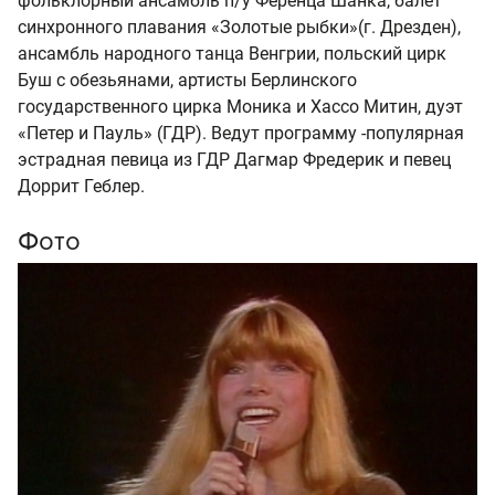
фольклорный ансамбль п/у Ференца Шанка, балет
синхронного плавания «Золотые рыбки»(г. Дрезден),
ансамбль народного танца Венгрии, польский цирк
Буш с обезьянами, артисты Берлинского
государственного цирка Моника и Хассо Митин, дуэт
«Петер и Пауль» (ГДР). Ведут программу -популярная
эстрадная певица из ГДР Дагмар Фредерик и певец
Доррит Геблер.
Фото