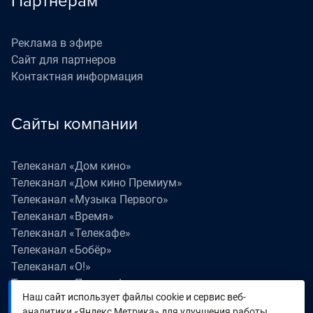
Партнерам
Реклама в эфире
Сайт для партнеров
Контактная информация
Сайты компании
Телеканал «Дом кино»
Телеканал «Дом кино Премиум»
Телеканал «Музыка Первого»
Телеканал «Время»
Телеканал «Телекафе»
Телеканал «Бобёр»
Телеканал «О!»
Телеканал «Поехали!»
Наш сайт использует файлы cookie и сервис веб-
Телеканал «Победа»
аналитики «Яндекс Метрика» для улучшения работы