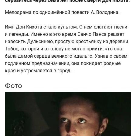
Сервантеса через семь лет после смерти Дон Кихота.
Мелодрама по одноимённой повести А. Володина.
Имя Дон Кихота стало культом. О нем слагают песни
и легенды. Именно в это время Санчо Панса решает
навесить Дульсинею, простую крестьянку из деревни
Тобос, которой и в голову не могло прийти, что она
была дамой сердца великого идальго. Узнав о своем
подлинном предназначении, она покидает родные
края и устремляется в город…
Фото