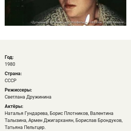
«Дульсинея Тобосская», к/с «Мосфильм», 1980, реж. С. Дружинина
Год:
1980
Страна:
СССР
Режиссеры:
Светлана Дружинина
Актёры:
Наталья Гундарева, Борис Плотников, Валентина
Талызина, Армен Джигарханян, Борислав Брондуков,
Татьяна Пельтцер.