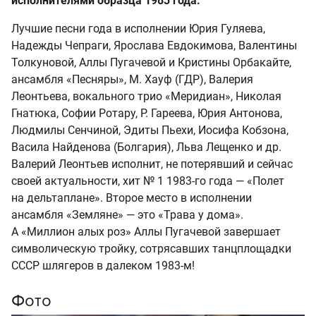
исполнителями образца 1983 года.
Лучшие песни года в исполнении Юрия Гуляева,
Надежды Чепраги, Ярослава Евдокимова, Валентины
Толкуновой, Аллы Пугачевой и Кристины Орбакайте,
ансамбля «Песняры», М. Хауф (ГДР), Валерия
Леонтьева, вокального трио «Меридиан», Николая
Гнатюка, Софии Ротару, Р. Гареева, Юрия Антонова,
Людмилы Сенчиной, Эдиты Пьехи, Иосифа Кобзона,
Васила Найденова (Болгария), Льва Лещенко и др.
Валерий Леонтьев исполнит, не потерявший и сейчас
своей актуальности, хит № 1 1983-го года — «Полет
на дельтаплане». Второе место в исполнении
ансамбля «Земляне» — это «Трава у дома».
А «Миллион алых роз» Аллы Пугачевой завершает
символическую тройку, сотрясавших танцплощадки
СССР шлягеров в далеком 1983-м!
Фото