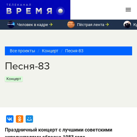
Человек в кадре
Пёстрая лента
К
Все проекты
Концерт
Песня-83
Песня-83
Концерт
Праздничный концерт с лучшими советскими