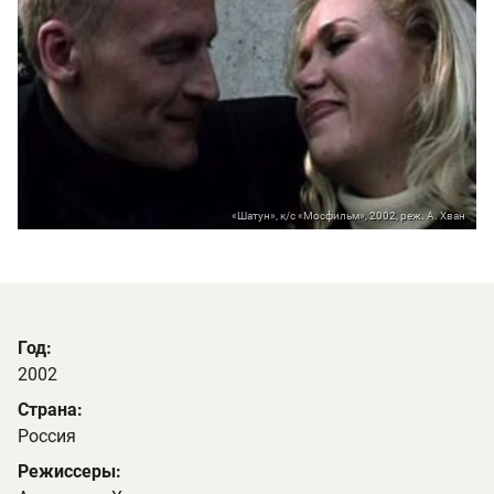
«Шатун», к/с «Мосфильм», 2002, реж. А. Хван
Год:
2002
Страна:
Россия
Режиссеры: