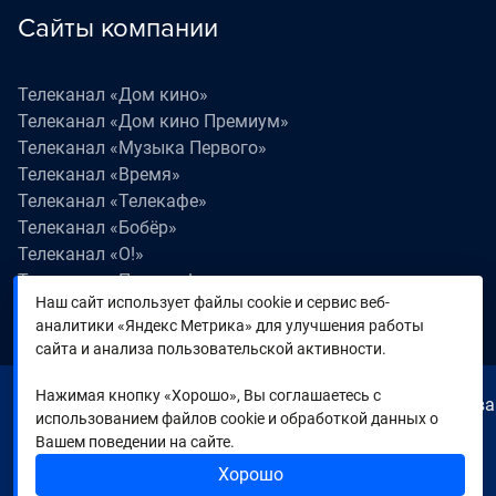
Сайты компании
Телеканал «Дом кино»
Телеканал «Дом кино Премиум»
Телеканал «Музыка Первого»
Телеканал «Время»
Телеканал «Телекафе»
Телеканал «Бобёр»
Телеканал «О!»
Телеканал «Поехали!»
Наш сайт использует файлы cookie и сервис веб-
Телеканал «Победа»
аналитики «Яндекс Метрика» для улучшения работы
Телеканал «Лапки LIVE»
сайта и анализа пользовательской активности.
Нажимая кнопку «Хорошо», Вы соглашаетесь с
© 2000—2026. Редакция телеканала «Время». Все права
использованием файлов cookie и обработкой данных о
на любые материалы, опубликованные на сайте,
Вашем поведении на сайте.
защищены. Любое использование материалов
Хорошо
возможно только с согласия Редакции телеканала.