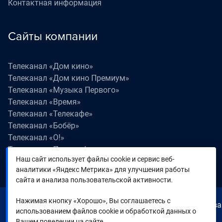
Контактная информация
Сайты компании
Телеканал «Дом кино»
Телеканал «Дом кино Премиум»
Телеканал «Музыка Первого»
Телеканал «Время»
Телеканал «Телекафе»
Телеканал «Бобёр»
Телеканал «О!»
Телеканал «Поехали!»
Наш сайт использует файлы cookie и сервис веб-
Телеканал «Победа»
аналитики «Яндекс Метрика» для улучшения работы
Телеканал «Лапки LIVE»
сайта и анализа пользовательской активности.
Нажимая кнопку «Хорошо», Вы соглашаетесь с
© 2000—2026. Редакция телеканала «Время». Все права
использованием файлов cookie и обработкой данных о
на любые материалы, опубликованные на сайте,
Вашем поведении на сайте.