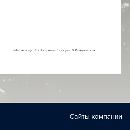
«Мексиканец», к/с «Мосфильм», 1955, реж. В. Каплуновский
Сайты компании