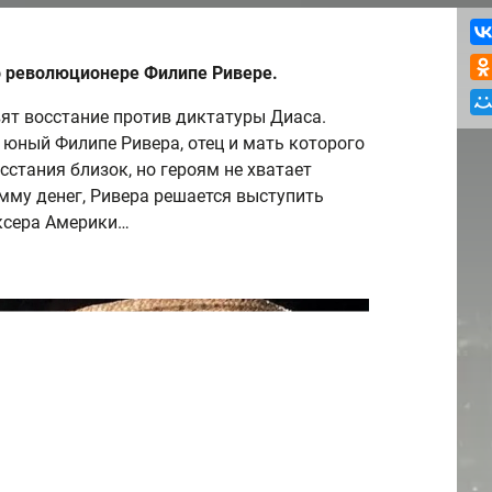
о революционере Филипе Ривере.
вят восстание против диктатуры Диаса.
 юный Филипе Ривера, отец и мать которого
стания близок, но героям не хватает
му денег, Ривера решается выступить
оксера Америки…