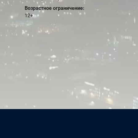
Возрастное ограничение:
12+
«Мексиканец», к/с «Мосфильм», 1955, реж. В