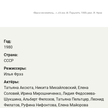
«Вам и не снилось...», к/с им. М. Горького, 1980, реж. И. Фрэз
Год:
1980
Страна:
СССР
Режиссеры:
Илья Фрэз
Актёры:
Татьяна Аксюта, Никита Михайловский, Елена
Соловей, Ирина Мирошниченко, Лидия Федосеева-
Шукшина, Альберт Филозов, Татьяна Пельтцер, Леонид
Филатов, Руфина Нифонтова, Елена Майорова