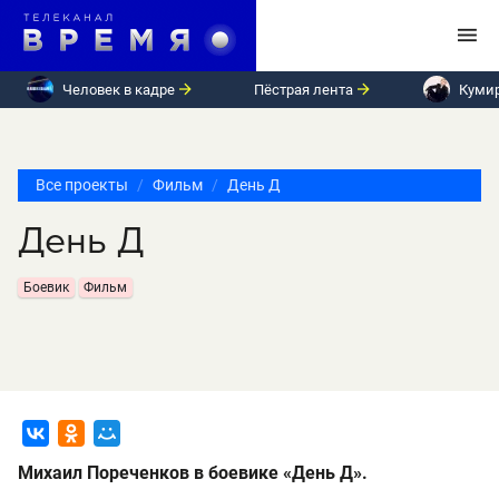
Человек в кадре
Пёстрая лента
Куми
Все проекты
Фильм
День Д
День Д
Боевик
Фильм
Михаил Пореченков в боевике «День Д».