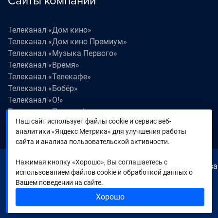
Сайты компании
Телеканал «Дом кино»
Телеканал «Дом кино Премиум»
Телеканал «Музыка Первого»
Телеканал «Время»
Телеканал «Телекафе»
Телеканал «Бобёр»
Телеканал «О!»
Телеканал «Поехали!»
Наш сайт использует файлы cookie и сервис веб-
Телеканал «Победа»
аналитики «Яндекс Метрика» для улучшения работы
Телеканал «Лапки LIVE»
сайта и анализа пользовательской активности.
Нажимая кнопку «Хорошо», Вы соглашаетесь с
© 2000—2026. Редакция телеканала «Время». Все права
использованием файлов cookie и обработкой данных о
на любые материалы, опубликованные на сайте,
Вашем поведении на сайте.
защищены. Любое использование материалов
Хорошо
возможно только с согласия Редакции телеканала.