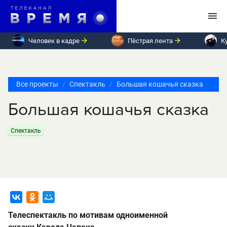
Человек в кадре
Пёстрая лента
К
Все проекты
Спектакль
Большая кошачья сказка
Большая кошачья сказка
Спектакль
Телеспектакль по мотивам одноименной