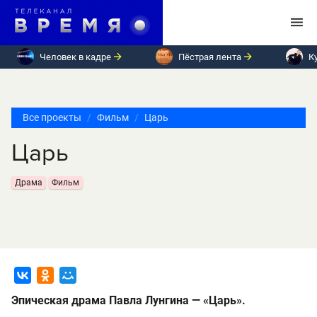
Человек в кадре
Пёстрая лента
К
Все проекты
Фильм
Царь
Царь
Драма
Фильм
Эпическая драма Павла Лунгина — «Царь».