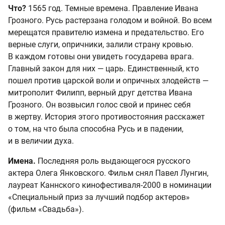
Что?
1565 год. Темные времена. Правление Ивана
Грозного. Русь растерзана голодом и войной. Во всем
мерещатся правителю измена и предательство. Его
верные слуги, опричники, залили страну кровью.
В каждом готовы они увидеть государева врага.
Главный закон для них — царь. Единственный, кто
пошел против царской воли и опричных злодейств —
митрополит Филипп, верный друг детства Ивана
Грозного. Он возвысил голос свой и принес себя
в жертву. История этого противостояния расскажет
о том, на что была способна Русь и в падении,
и в величии духа.
Имена.
Последняя роль выдающегося русского
актера Олега Янковского. Фильм снял Павел Лунгин,
лауреат Каннского кинофестиваля-2000 в номинации
«Специальный приз за лучший подбор актeров»
(фильм «Свадьба»).