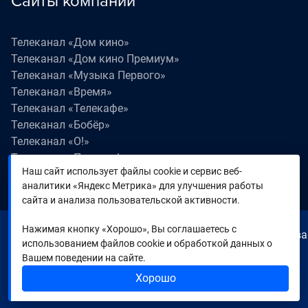
Сайты компании
Телеканал «Дом кино»
Телеканал «Дом кино Премиум»
Телеканал «Музыка Первого»
Телеканал «Время»
Телеканал «Телекафе»
Телеканал «Бобёр»
Телеканал «О!»
Телеканал «Поехали!»
Наш сайт использует файлы cookie и сервис веб-
Телеканал «Победа»
аналитики «Яндекс Метрика» для улучшения работы
Телеканал «Лапки LIVE»
сайта и анализа пользовательской активности.
Нажимая кнопку «Хорошо», Вы соглашаетесь с
© 2000—2026. Редакция телеканала «Время». Все права
использованием файлов cookie и обработкой данных о
на любые материалы, опубликованные на сайте,
Вашем поведении на сайте.
защищены. Любое использование материалов
Хорошо
возможно только с согласия Редакции телеканала.