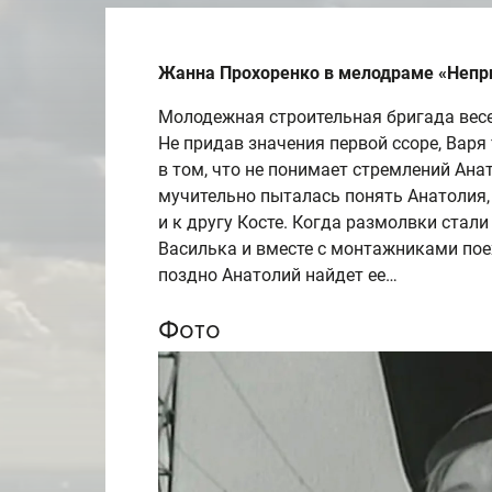
Жанна Прохоренко в мелодраме «Непр
Молодежная строительная бригада весе
Не придав значения первой ссоре, Варя
в том, что не понимает стремлений Ан
мучительно пыталась понять Анатолия, 
и к другу Косте. Когда размолвки стал
Василька и вместе с монтажниками поеха
поздно Анатолий найдет ее…
Фото