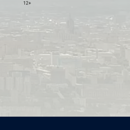
12+
«Непридуманная история», к/с «Мосфильм», 1964, реж