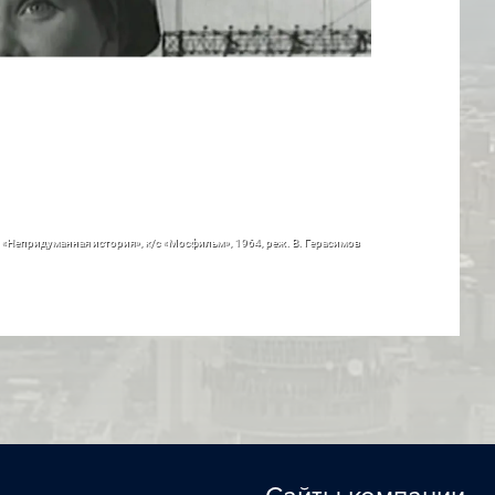
«Непридуманная история», к/с «Мосфильм», 1964, реж. В. Герасимов