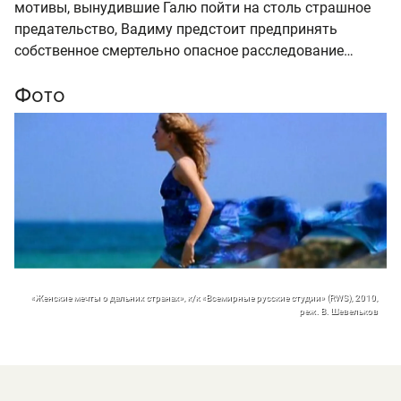
мотивы, вынудившие Галю пойти на столь страшное
предательство, Вадиму предстоит предпринять
собственное смертельно опасное расследование…
Фото
«Женские мечты о дальних странах», к/к «Всемирные русские студии» (RWS), 2010,
реж. В. Шевельков