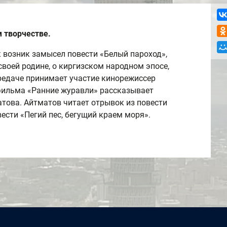
 творчестве.
к возник замысел повести «Белый пароход»,
своей родине, о киргизском народном эпосе,
ередаче принимает участие кинорежиссер
ильма «Ранние журавли» рассказывает
атова. Айтматов читает отрывок из повести
вести «Пегий пес, бегущий краем моря».