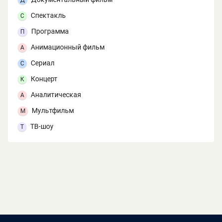
Д
Спектакль
С
Программа
П
Анимационный фильм
А
Сериал
С
Концерт
К
Аналитическая
А
Мультфильм
М
ТВ-шоу
Т