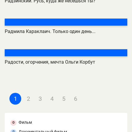
Радзинский. Русь, куда же несешься ты?
Радмила Караклаич. Только один день...
Радости, огорчения, мечта Ольги Корбут
1
2
3
4
5
6
Фильм
Ф
Документальный фильм