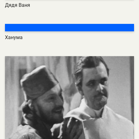
Дядя Ваня
Ханума