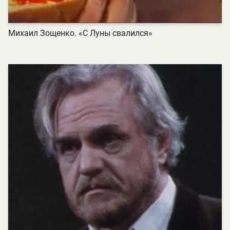
Михаил Зощенко. «С Луны свалился»