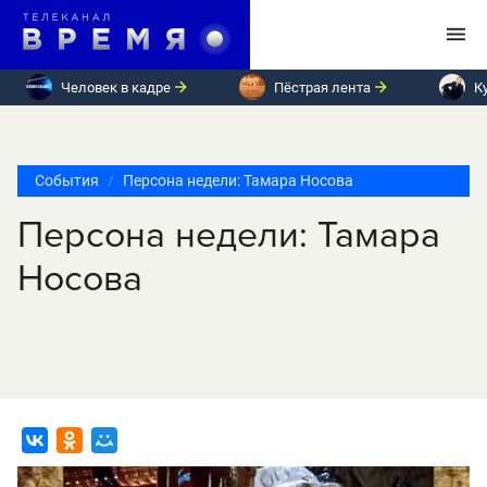
Человек в кадре
Пёстрая лента
К
События
Персона недели: Тамара Носова
Персона недели: Тамара
Носова