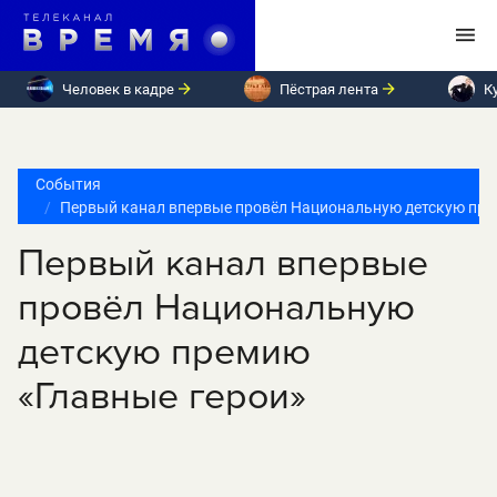
Человек в кадре
Пёстрая лента
К
События
Первый канал впервые провёл Национальную детскую пре
Первый канал впервые
провёл Национальную
детскую премию
«Главные герои»