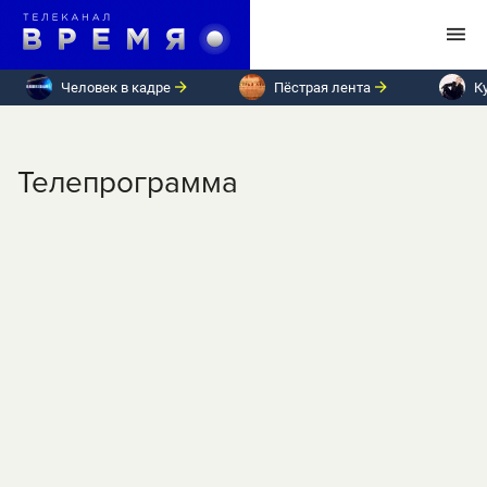
Человек в кадре
Пёстрая лента
К
Телепрограмма
ПН
ВТ
СР
ЧТ
ПТ
СБ
ВС
Понедельник, 5 июня