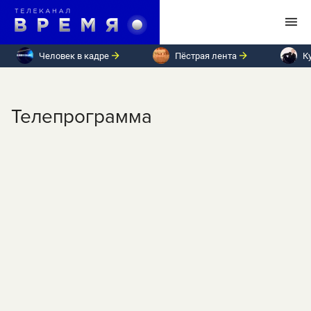
Человек в кадре
Пёстрая лента
К
Телепрограмма
ПН
ВТ
СР
ЧТ
ПТ
СБ
ВС
Среда, 6 сентября