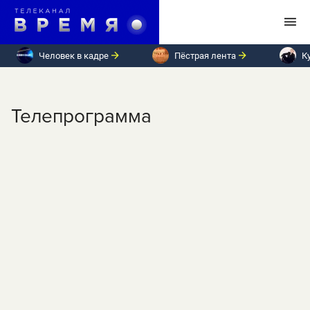
Человек в кадре
Пёстрая лента
К
Телепрограмма
ПН
ВТ
СР
ЧТ
ПТ
СБ
ВС
Пятница, 22 сентября