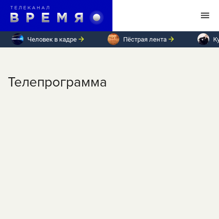
Человек в кадре
Пёстрая лента
К
Телепрограмма
ПН
ВТ
СР
ЧТ
ПТ
СБ
ВС
Вторник, 21 ноября