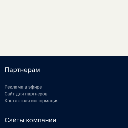
(16+)
«Наедине со всеми»
05:40
П
(16+)
«Жизнь как в кино»
06:30
П
(12+)
Партнерам
Реклама в эфире
Сайт для партнеров
Контактная информация
Сайты компании