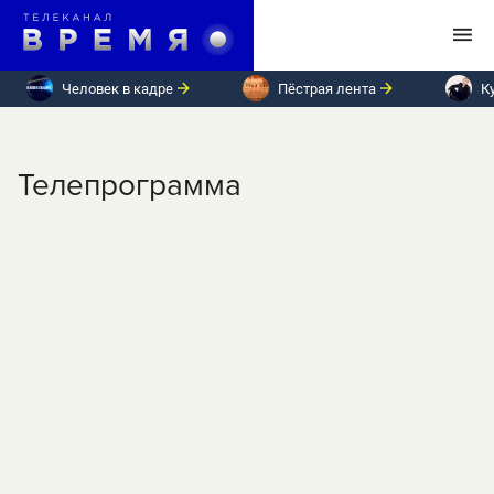
Человек в кадре
Пёстрая лента
К
Телепрограмма
ПН
ВТ
СР
ЧТ
ПТ
СБ
ВС
Понедельник, 11 ноября