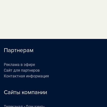
«Наедине со всеми»
05:40
П
(12+)
«Жизнь как в кино»
06:30
П
(12+)
Партнерам
Реклама в эфире
Сайт для партнеров
Контактная информация
Сайты компании
Телеканал «Дом кино»