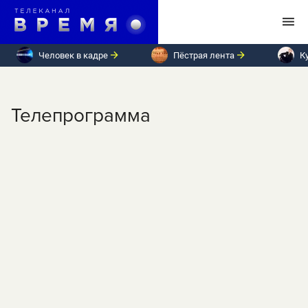
Человек в кадре
Пёстрая лента
К
Телепрограмма
ПН
ВТ
СР
ЧТ
ПТ
СБ
ВС
Пятница, 4 апреля