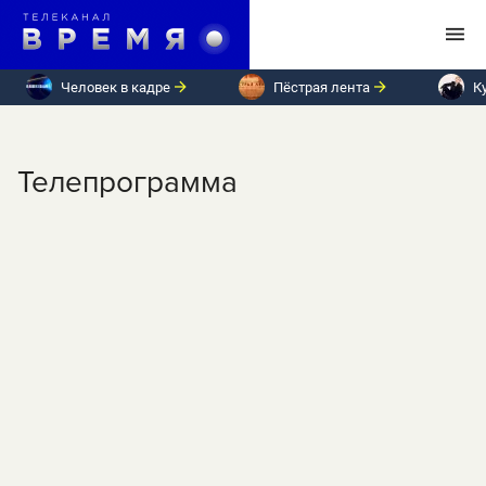
Человек в кадре
Пёстрая лента
К
Телепрограмма
ПН
ВТ
СР
ЧТ
ПТ
СБ
ВС
Среда, 29 апреля