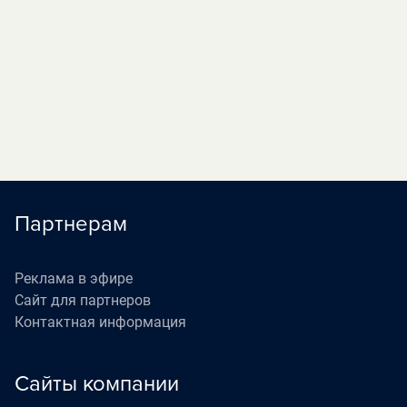
(16+)
«Наедине со всеми»
05:40
П
(16+)
«Жизнь как в кино»
06:30
П
(16+)
Партнерам
Реклама в эфире
Сайт для партнеров
Контактная информация
Сайты компании